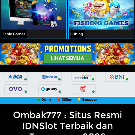
Table Games
Fishing
Ombak777 : Situs Resmi
IDNSlot Terbaik dan