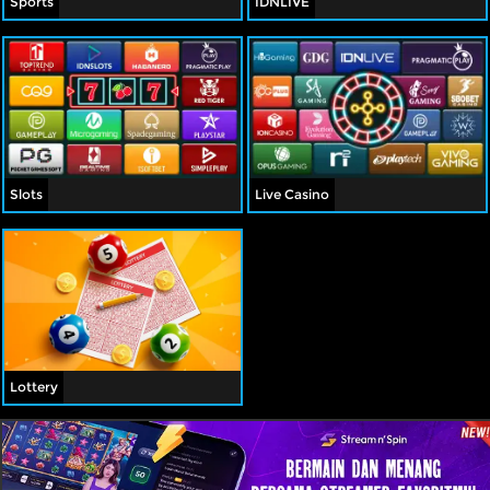
Sports
IDNLIVE
Promosi
Hubungi Kami
Live Chat
Pengaduan Customer
Slots
Live Casino
Pilih Bahasa:
MASUK
DAFTAR
&copy; Ombak777 : Situs Resmi IDNSlot Terbaik
Lottery
dan Terpercaya 2026. Hak Cipta Dilindungi.