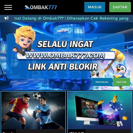
Beranda
MASUK
DAFTAR
Selamat Datang di Ombak777 | Diharapkan Cek Rekening yang Akt
Sports
BARU
PROMO
Ombak777 : Situs Resmi IDNS
Live Casino
BARU
Slots
PROMO
IDNLIVE
BARU
Stream N Spin
Arcade
PROMO
MAINKAN
DAFTAR
Table Games
Lottery
BARU
PROMO
IDNRaffle
Referral