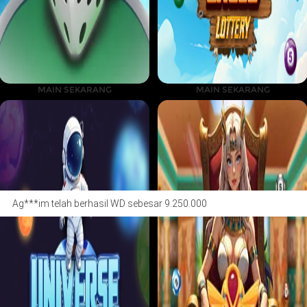
MAIN SEKARANG
MAIN SEKARANG