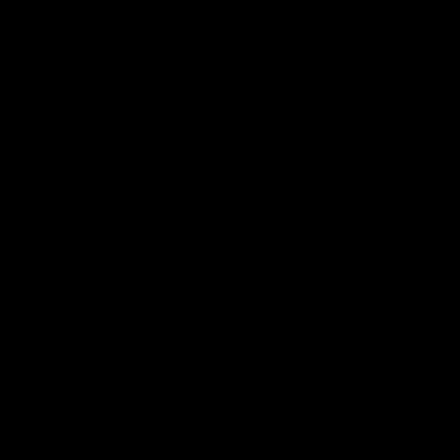
MAIN SEKARANG
MAIN SEKARANG