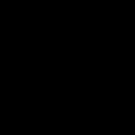
MAIN SEKARANG
MAIN SEKARANG