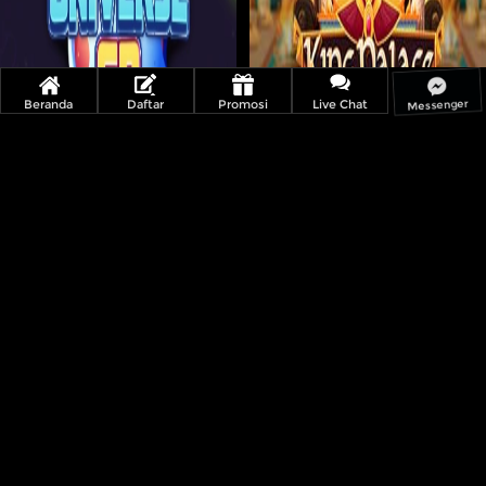
Messenger
Beranda
Daftar
Promosi
Live Chat
MAIN SEKARANG
MAIN SEKARANG