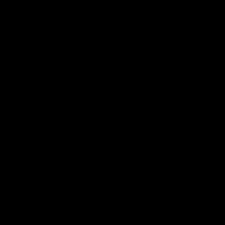
MAIN SEKARANG
MAIN SEKARANG