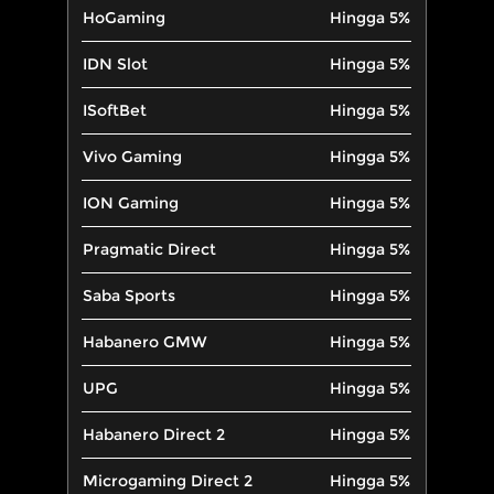
HoGaming
Hingga 5%
IDN Slot
Hingga 5%
ISoftBet
Hingga 5%
Vivo Gaming
Hingga 5%
ION Gaming
Hingga 5%
Pragmatic Direct
Hingga 5%
Saba Sports
Hingga 5%
Habanero GMW
Hingga 5%
UPG
Hingga 5%
Habanero Direct 2
Hingga 5%
Microgaming Direct 2
Hingga 5%