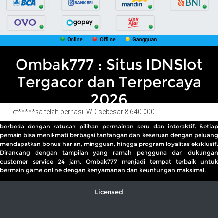
Ombak777 : Situs IDNSlot
Tergacor dan Terpercaya
2026
Tet*****sa telah berhasil WD sebesar 8.640.000
Ombak777
menghadirkan pengalaman bermain game online yang
berbeda dengan ratusan pilihan permainan seru dan interaktif. Setiap
pemain bisa menikmati berbagai tantangan dan keseruan dengan peluang
mendapatkan bonus harian, mingguan, hingga program loyalitas eksklusif.
Dirancang dengan tampilan yang ramah pengguna dan dukungan
customer service 24 jam, Ombak777 menjadi tempat terbaik untuk
bermain game online dengan kenyamanan dan keuntungan maksimal.
Licensed